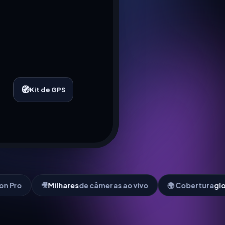
🧭
Kit de GPS
res
de câmeras ao vivo
🌍 Cobertura
global
3D
📍 Kit de