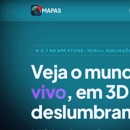
MAPAS
★ 4,7 NA APP STORE · 10 MIL+ AVALIAÇÕ
Veja o mun
vivo
, em 3D
deslumbran