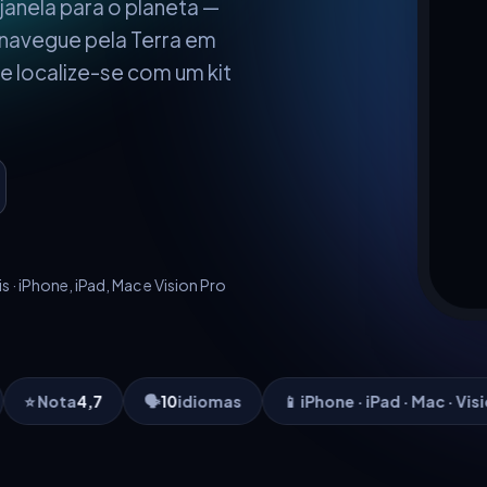
anela para o planeta —
, navegue pela Terra em
 e localize-se com um kit
s · iPhone, iPad, Mac e Vision Pro

10
idiomas
📱 iPhone · iPad · Mac · Vision Pro
🎥
Milha