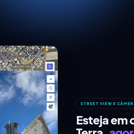
STREET VIEW E CÂMER
Esteja em 
Terra,
agor