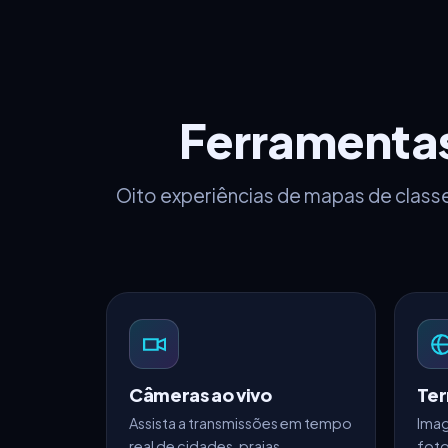
Ferramenta
Oito experiências de mapas de classe
Câmeras ao vivo
Ter
Assista a transmissões em tempo
Imag
real de cidades, praias,
fotor