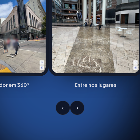
edor em 360°
Entre nos lugares
‹
›