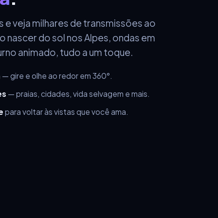
s e veja milhares de transmissões ao
o nascer do sol nos Alpes, ondas em
urno animado, tudo a um toque.
a
— gire e olhe ao redor em 360°.
es
— praias, cidades, vida selvagem e mais.
e
para voltar às vistas que você ama.