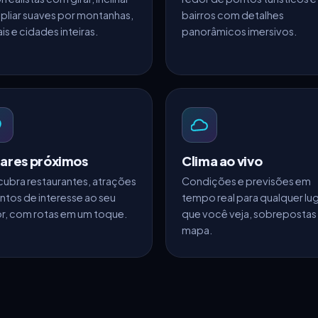
pliar suaves por montanhas,
bairros com detalhes
ais e cidades inteiras.
panorâmicos imersivos.
ares próximos
Clima ao vivo
ubra restaurantes, atrações
Condições e previsões em
ntos de interesse ao seu
tempo real para qualquer lu
r, com rotas em um toque.
que você veja, sobrepostas
mapa.