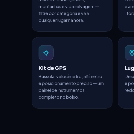
montanhas e vida selvagem —
e am
filtre por categoria e vá a
litor
qualquer lugar na hora.
Kit de GPS
Lug
Bússola, velocímetro, altímetro
Desc
e posicionamento preciso — um
e po
painel de instrumentos
redo
completo no bolso.