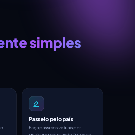
ente simples
Passeio pelo país
ao
Faça passeios virtuais por
qualquer país usando fotos de