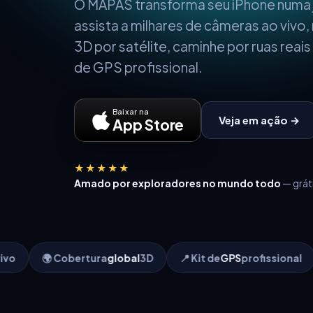
O MAPAS transforma seu iPhone numa j
assista a milhares de câmeras ao vivo
3D por satélite, caminhe por ruas reais
de GPS profissional.
Baixar na
Veja em ação →
App Store
★★★★★
Amado por exploradores no mundo todo
— gráti
ra
global
3D
📍 Kit de
GPS
profissional
⭐ Nota
4,7
