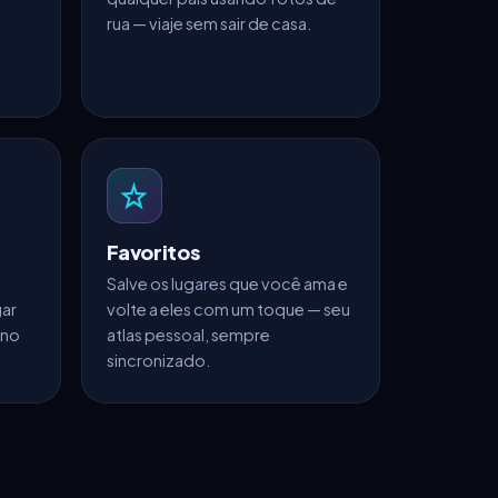
rua — viaje sem sair de casa.
Favoritos
Salve os lugares que você ama e
gar
volte a eles com um toque — seu
 no
atlas pessoal, sempre
sincronizado.