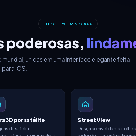
TUDO EM UM SÓ APP
s poderosas,
lindam
 mundial, unidas em uma interface elegante feita
para iOS.
ra 3D por satélite
Street View
ens de satélite
Desça ao nível da rua e olhe 
realistas com girar, inclinar
redor de pontos turísticos e