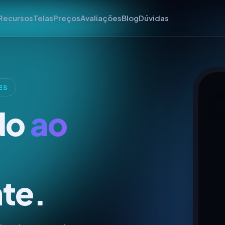
Recursos
Telas
Preços
Avaliações
Blog
Dúvidas
VE
K
ES
LI
do
ao
te.